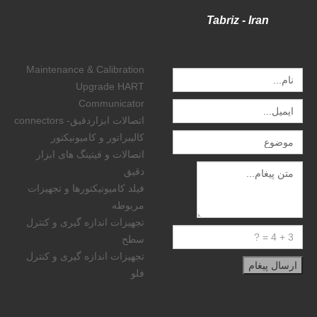
Tabriz - Iran
Maintenance & Calibration
Upgrade HART
Communicator
اتصالات ابزاردقیق- connectors
کالیبراتور و کامیونیکتور
اتصالات و فیتینگ های ابزار
دقیق
فیلد کامیونیکتورها و تجهیزات
مربوطه
تجهیزات اندازه گیری و کنترل
سطح
تجهیزات اندازه گیری و کنترل
فلو