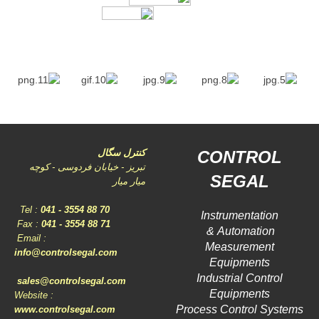
CONTROL
کنترل سگال
تبریز - خیابان فردوسی - کوچه
SEGAL
میار میار
Tel :
041 - 3554 88
70
Instrumentation
Fax :
041 - 3554 88 71
Automation &
Email :
Measurement
info@controlsegal.com
Equipments
Industrial Control
sales@controlsegal.com
Equipments
Website :
Process Control Systems
www.controlsegal.com