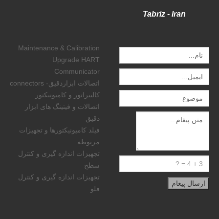
Tabriz - Iran
Maintenance & Calibration
Upgrade HART
Communicator
اتصالات ابزاردقیق- connectors
کالیبراتور و کامیونیکتور
اتصالات و فیتینگ های ابزار
دقیق
فیلد کامیونیکتورها و تجهیزات
مربوطه
تجهیزات اندازه گیری و کنترل
سطح
تجهیزات اندازه گیری و کنترل
فلو