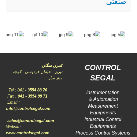
صنعتی
CONTROL
کنترل سگال
تبریز - خیابان فردوسی - کوچه
SEGAL
میار میار
Tel :
041 - 3554 88
70
Instrumentation
Fax :
041 - 3554 88 71
Automation &
Email :
Measurement
info@controlsegal.com
Equipments
Industrial Control
sales@controlsegal.com
Equipments
Website :
Process Control Systems
www.controlsegal.com